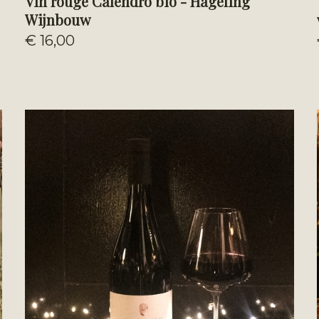
Vin rouge Calendro bio - Hageling
Wijnbouw
€ 16,00