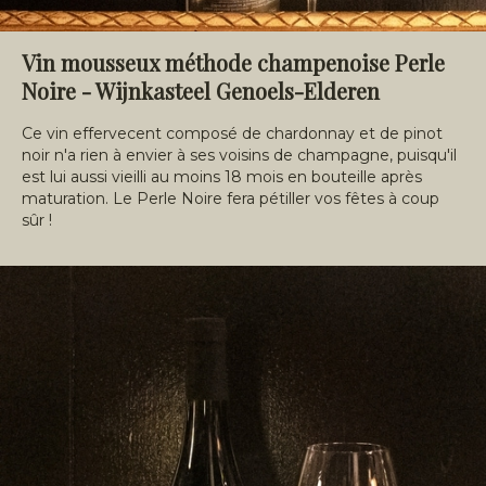
Vin mousseux méthode champenoise Perle
Noire - Wijnkasteel Genoels-Elderen
Ce vin effervecent composé de chardonnay et de pinot
noir n'a rien à envier à ses voisins de champagne, puisqu'il
est lui aussi vieilli au moins 18 mois en bouteille après
maturation. Le Perle Noire fera pétiller vos fêtes à coup
sûr !