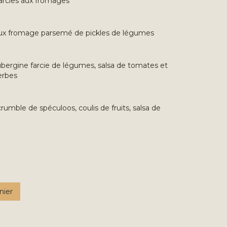
rcies aux fromages
doux fromage parsemé de pickles de légumes
’aubergine farcie de légumes, salsa de tomates et
erbes
umble de spéculoos, coulis de fruits, salsa de