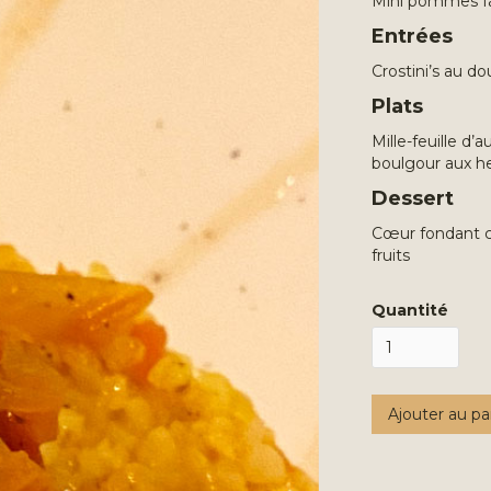
Mini pommes fa
Entrées
Crostini’s au 
Plats
Mille-feuille d
boulgour aux h
Dessert
Cœur fondant cr
fruits
Quantité